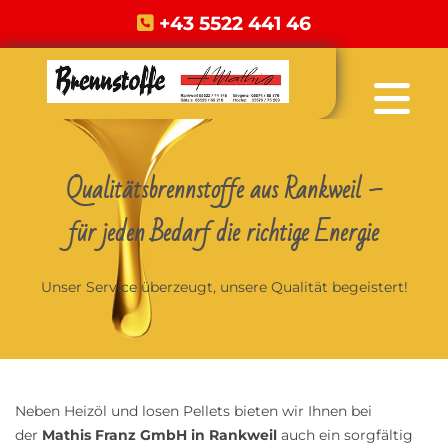
+43 5522 441 46

Qualitätsbrennstoffe aus Rankweil –
für jeden Bedarf die richtige Energie
Unser Service überzeugt, unsere Qualität begeistert!
Neben Heizöl und losen Pellets bieten wir Ihnen bei
der
Mathis Franz GmbH in Rankweil
auch ein sorgfältig